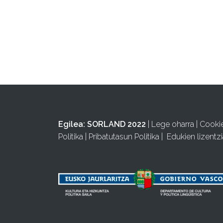
Egilea:
SORLAND 2022
|
Lege oharra
|
Cooki
Politika
|
Pribatutasun Politika
|
Edukien lizentzi