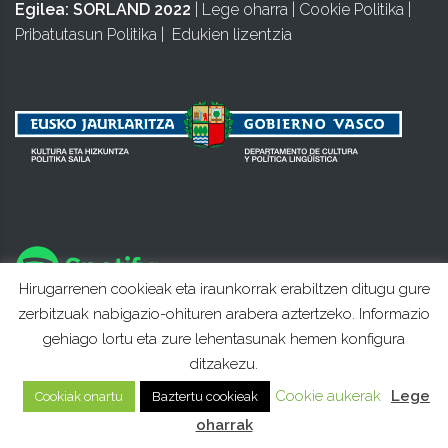
Egilea:
SORLAND 2022
|
Lege oharra
|
Cookie Politika
|
Pribatutasun Politika
|
Edukien lizentzia
Hirugarrenen cookieak eta iraunkorrak erabiltzen ditugu gure
zerbitzuak nabigazio-ohituren arabera aztertzeko. Informazio
gehiago lortu eta zure lehentasunak hemen konfigura
ditzakezu.
Cookie aukerak
Lege
Cookiak onartu
Baztertu cookieak
oharrak