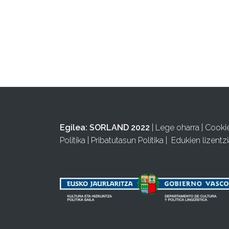
Egilea:
SORLAND 2022
|
Lege oharra
|
Cooki
Politika
|
Pribatutasun Politika
|
Edukien lizentzi