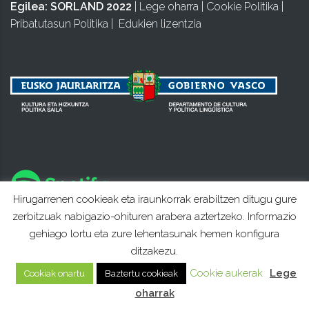
Egilea:
SORLAND 2022
|
Lege oharra
|
Cookie Politika
|
Pribatutasun Politika
|
Edukien lizentzia
Hirugarrenen cookieak eta iraunkorrak erabiltzen ditugu gure
zerbitzuak nabigazio-ohituren arabera aztertzeko. Informazio
gehiago lortu eta zure lehentasunak hemen konfigura
ditzakezu.
Cookie aukerak
Lege
Cookiak onartu
Baztertu cookieak
oharrak