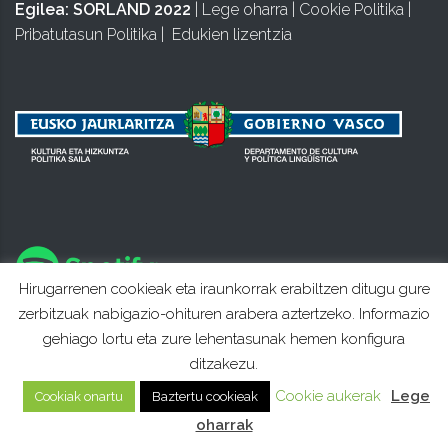
Egilea:
SORLAND 2022
|
Lege oharra
|
Cookie Politika
|
Pribatutasun Politika
|
Edukien lizentzia
Hirugarrenen cookieak eta iraunkorrak erabiltzen ditugu gure
zerbitzuak nabigazio-ohituren arabera aztertzeko. Informazio
gehiago lortu eta zure lehentasunak hemen konfigura
ditzakezu.
Cookie aukerak
Lege
Cookiak onartu
Baztertu cookieak
oharrak