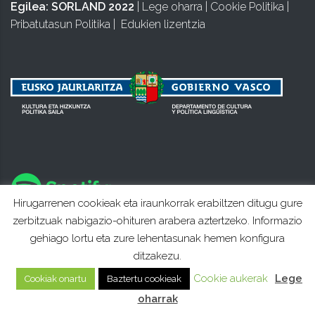
Egilea:
SORLAND 2022
|
Lege oharra
|
Cookie Politika
|
Pribatutasun Politika
|
Edukien lizentzia
Hirugarrenen cookieak eta iraunkorrak erabiltzen ditugu gure
zerbitzuak nabigazio-ohituren arabera aztertzeko. Informazio
gehiago lortu eta zure lehentasunak hemen konfigura
ditzakezu.
Cookie aukerak
Lege
Cookiak onartu
Baztertu cookieak
oharrak