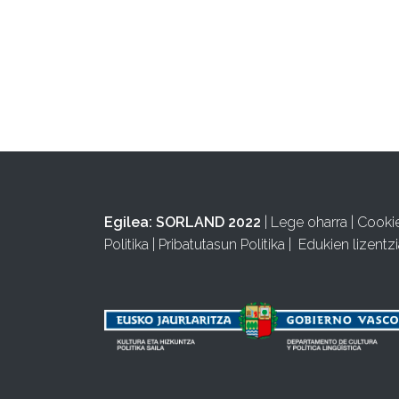
Egilea:
SORLAND 2022
|
Lege oharra
|
Cooki
Politika
|
Pribatutasun Politika
|
Edukien lizentzi