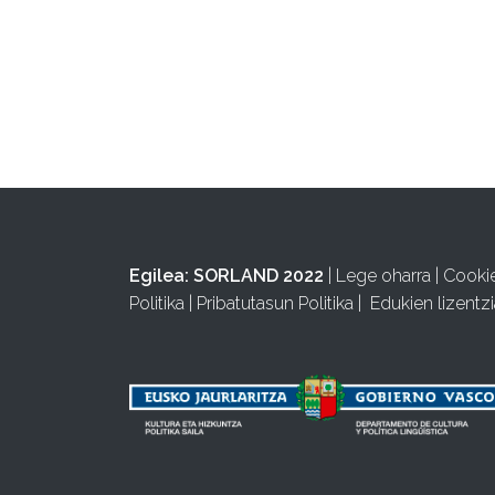
Egilea:
SORLAND 2022
|
Lege oharra
|
Cooki
Politika
|
Pribatutasun Politika
|
Edukien lizentzi