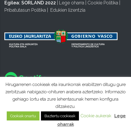
Egilea:
SORLAND 2022
|
Lege oharra
|
Cookie Politika
|
Pribatutasun Politika
|
Edukien lizentzia
Hirugarrenen cookieak eta iraunkorrak erabiltzen ditugu gure
zerbitzuak nabigazio-ohituren arabera aztertzeko. Informazio
gehiago lortu eta zure lehentasunak hemen konfigura
ditzakezu.
Cookie aukerak
Lege
Cookiak onartu
Baztertu cookieak
oharrak