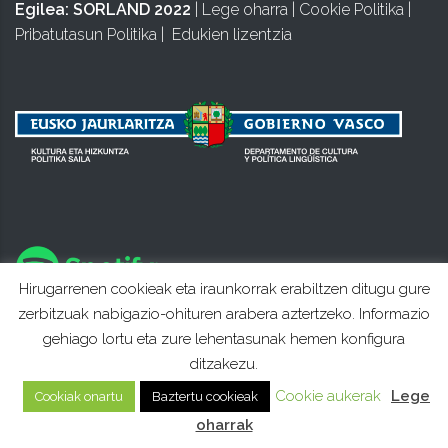
Egilea:
SORLAND 2022
|
Lege oharra
|
Cookie Politika
|
Pribatutasun Politika
|
Edukien lizentzia
Hirugarrenen cookieak eta iraunkorrak erabiltzen ditugu gure
zerbitzuak nabigazio-ohituren arabera aztertzeko. Informazio
gehiago lortu eta zure lehentasunak hemen konfigura
ditzakezu.
Cookie aukerak
Lege
Cookiak onartu
Baztertu cookieak
oharrak