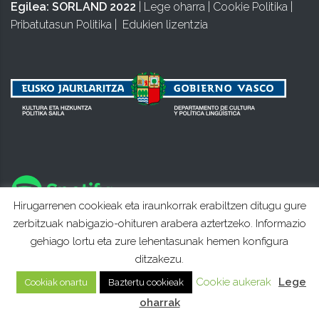
Egilea:
SORLAND 2022
|
Lege oharra
|
Cookie Politika
|
Pribatutasun Politika
|
Edukien lizentzia
Hirugarrenen cookieak eta iraunkorrak erabiltzen ditugu gure
zerbitzuak nabigazio-ohituren arabera aztertzeko. Informazio
gehiago lortu eta zure lehentasunak hemen konfigura
ditzakezu.
Cookie aukerak
Lege
Cookiak onartu
Baztertu cookieak
oharrak