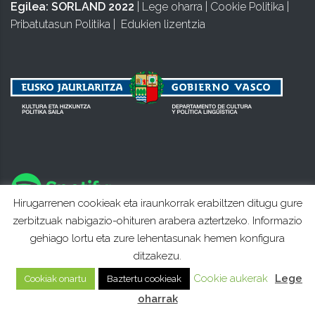
Egilea:
SORLAND 2022
|
Lege oharra
|
Cookie Politika
|
Pribatutasun Politika
|
Edukien lizentzia
Hirugarrenen cookieak eta iraunkorrak erabiltzen ditugu gure
zerbitzuak nabigazio-ohituren arabera aztertzeko. Informazio
gehiago lortu eta zure lehentasunak hemen konfigura
ditzakezu.
Cookie aukerak
Lege
Cookiak onartu
Baztertu cookieak
oharrak