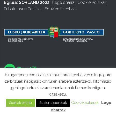
Egilea:
SORLAND 2022
|
Lege oharra
|
Cookie Politika
|
Pribatutasun Politika
|
Edukien lizentzia
Hirugarrenen cookieak eta iraunkorrak erabiltzen ditugu gure
zerbitzuak nabigazio-ohituren arabera aztertzeko. Informazio
gehiago lortu eta zure lehentasunak hemen konfigura
ditzakezu.
Cookie aukerak
Lege
Cookiak onartu
Baztertu cookieak
oharrak