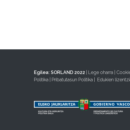
Egilea:
SORLAND 2022
|
Lege oharra
|
Cooki
Politika
|
Pribatutasun Politika
|
Edukien lizentzi