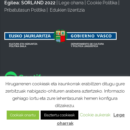
Egilea:
SORLAND 2022
|
Lege oharra
|
Cookie Politika
|
Pribatutasun Politika
|
Edukien lizentzia
Hirugarrenen cookieak eta iraunkorrak erabiltzen ditugu gure
zerbitzuak nabigazio-ohituren arabera aztertzeko. Informazio
gehiago lortu eta zure lehentasunak hemen konfigura
ditzakezu.
Cookie aukerak
Lege
Cookiak onartu
Baztertu cookieak
oharrak