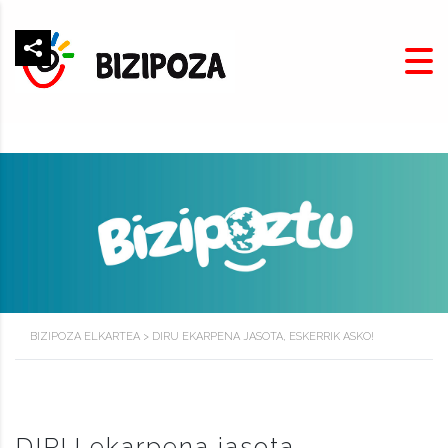
BIZIPOZA ELKARTEA
>
DIRU EKARPENA JASOTA, ESKERRIK ASKO!
DIRU ekarpena jasota,