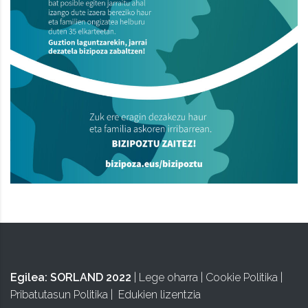
Egilea:
SORLAND 2022
|
Lege oharra
|
Cookie Politika
|
Pribatutasun Politika
|
Edukien lizentzia