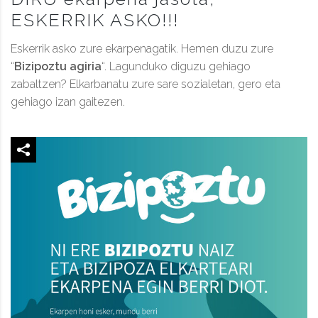
ESKERRIK ASKO!!!
Eskerrik asko zure ekarpenagatik. Hemen duzu zure
“
Bizipoztu agiria
“. Lagunduko diguzu gehiago
zabaltzen? Elkarbanatu zure sare sozialetan, gero eta
gehiago izan gaitezen.