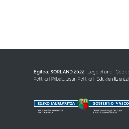
Egilea:
SORLAND 2022
|
Lege oharra
|
Cooki
Politika
|
Pribatutasun Politika
|
Edukien lizentzi