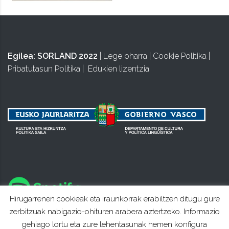
Egilea:
SORLAND 2022
|
Lege oharra
|
Cookie Politika
|
Pribatutasun Politika
|
Edukien lizentzia
Hirugarrenen cookieak eta iraunkorrak erabiltzen ditugu gure
zerbitzuak nabigazio-ohituren arabera aztertzeko. Informazio
gehiago lortu eta zure lehentasunak hemen konfigura