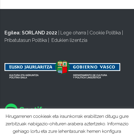
Egilea:
SORLAND 2022
|
Lege oharra
|
Cookie Politika
|
Pribatutasun Politika
|
Edukien lizentzia
Hirugarrenen cookieak eta iraunkorrak erabiltzen ditugu gure
zerbitzuak nabigazio-ohituren arabera aztertzeko. Informazio
gehiago lortu eta zure lehentasunak hemen konfigura