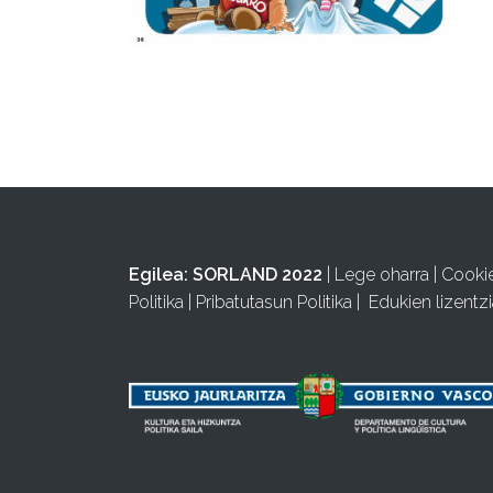
Egilea:
SORLAND 2022
|
Lege oharra
|
Cooki
Politika
|
Pribatutasun Politika
|
Edukien lizentzi