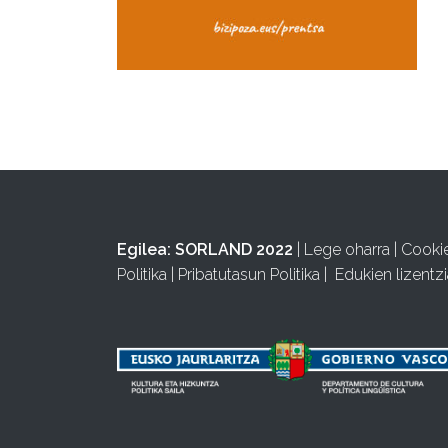
Egilea:
SORLAND 2022
|
Lege oharra
|
Cooki
Politika
|
Pribatutasun Politika
|
Edukien lizentzi