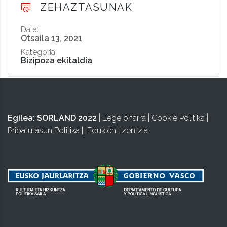
ZEHAZTASUNAK
Data:
Otsaila 13, 2021
Kategoria:
Bizipoza ekitaldia
Egilea:
SORLAND 2022
|
Lege oharra
|
Cookie Politika
|
Pribatutasun Politika
|
Edukien lizentzia