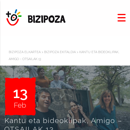
BIZIPOZA ELKARTEA
>
BIZIPOZA EKITALDIA
>
KANTU ETA BIDEOKLIPAK,
AMIGO – OTSAILAK 13
13
Feb
Kantu eta bideoklipak, Amigo –
OTSAILAK 13