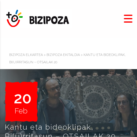
BIZIPOZA ELKARTEA
>
BIZIPOZA EKITALDIA
>
KANTU ETA BIDEOKLIPAK,
BI(U)RRITASUN – OTSAILAK 20
20
Feb
Kantu eta bideoklipak,
Bi(u)rritasun – OTSAILAK 20