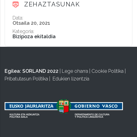
ZEHAZTASUNAK
Data:
Otsaila 20, 2021
Kategoria:
Bizipoza ekitaldia
Egilea:
SORLAND 2022
|
Lege oharra
|
Cookie Politika
|
Pribatutasun Politika
|
Edukien lizentzia