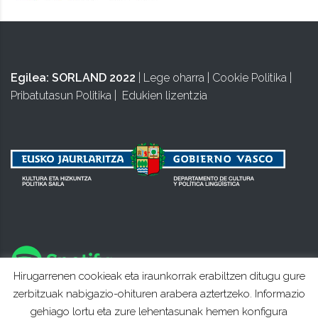
Egilea:
SORLAND 2022
|
Lege oharra
|
Cookie Politika
|
Pribatutasun Politika
|
Edukien lizentzia
Hirugarrenen cookieak eta iraunkorrak erabiltzen ditugu gure
zerbitzuak nabigazio-ohituren arabera aztertzeko. Informazio
gehiago lortu eta zure lehentasunak hemen konfigura