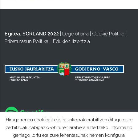
Egilea:
SORLAND 2022
|
Lege oharra
|
Cookie Politika
|
Pribatutasun Politika
|
Edukien lizentzia
Hirugarrenen cookieak eta iraunkorrak erabiltzen ditugu gure
zerbitzuak nabigazio-ohituren arabera aztertzeko. Informazio
gehiago lortu eta zure lehentasunak hemen konfigura