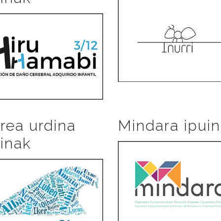
rea urdina
Mindara ipui
uinak