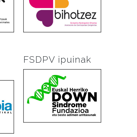
a
FSDPV ipuinak