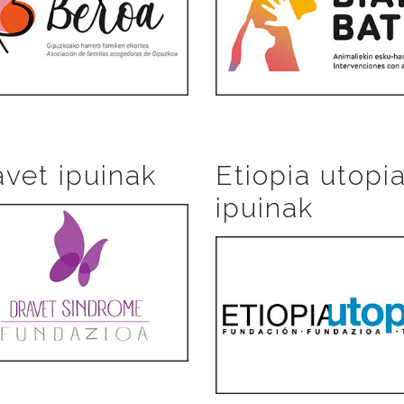
avet ipuinak
Etiopia utopi
ipuinak