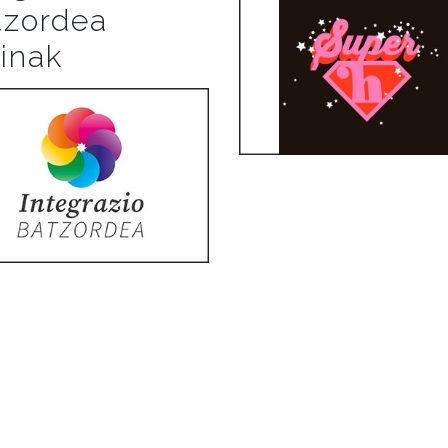
tzordea
uinak