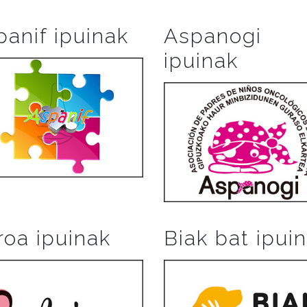
panif ipuinak
Aspanogi
ipuinak
roa ipuinak
Biak bat ipui