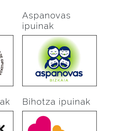
Aspanovas
ipuinak
nak
Bihotza ipuinak