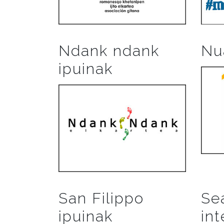
Ndank ndank
Nu
ipuinak
San Filippo
Se
ipuinak
int