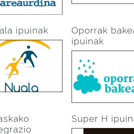
ala ipuinak
Oporrak bake
ipuinak
askako
Super H ipui
egrazio