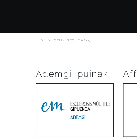
BIZIPOZA ELKARTEA
>
FROGA3
Ademgi ipuinak
Aff