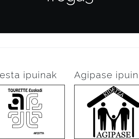
esta ipuinak
Agipase ipui