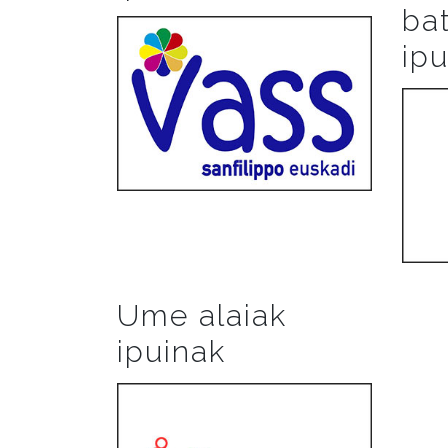
ba
ip
Ume alaiak
ipuinak