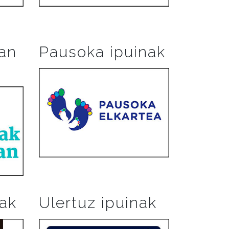
an
Pausoka ipuinak
nak
Ulertuz ipuinak