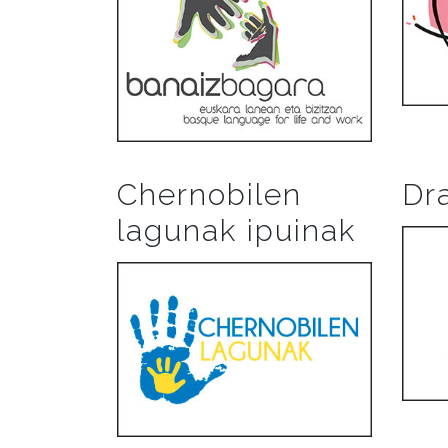
Chernobilen
Dr
lagunak ipuinak