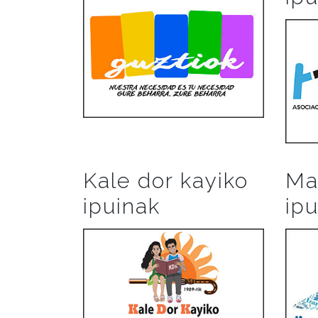
Kale dor kayiko
Ma
ipuinak
ip