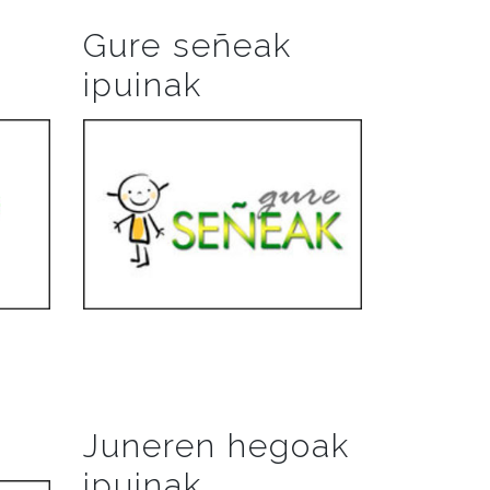
Gure señeak
ipuinak
Juneren hegoak
ipuinak