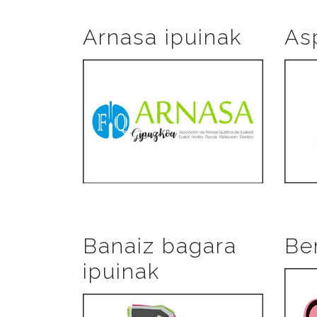
Arnasa ipuinak
As
Banaiz bagara
Be
ipuinak