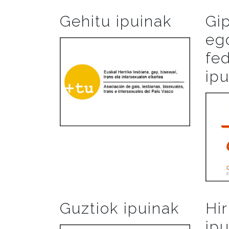
Gehitu ipuinak
Gi
eg
fe
ip
Guztiok ipuinak
Hi
ip