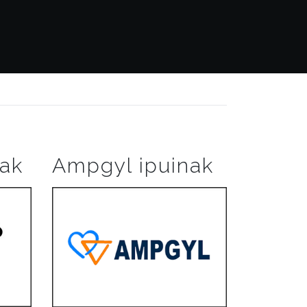
nak
Ampgyl ipuinak