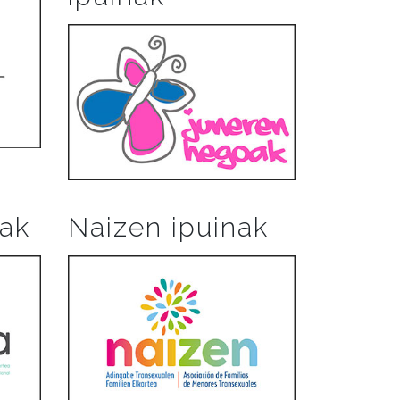
nak
Naizen ipuinak