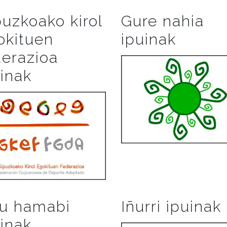
puzkoako kirol
Gure nahia
okituen
ipuinak
derazioa
uinak
ru hamabi
Iñurri ipuinak
uinak