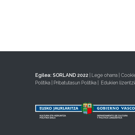
Egilea:
SORLAND 2022
|
Lege oharra
|
Cooki
Politika
|
Pribatutasun Politika
|
Edukien lizentzi