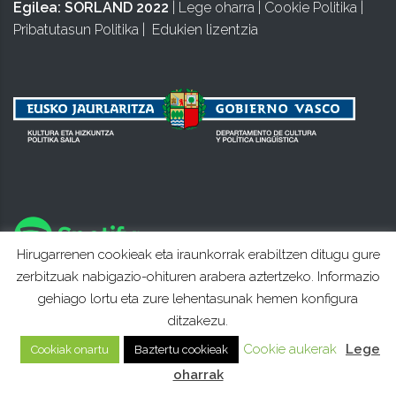
Egilea:
SORLAND 2022
|
Lege oharra
|
Cookie Politika
|
Pribatutasun Politika
|
Edukien lizentzia
Hirugarrenen cookieak eta iraunkorrak erabiltzen ditugu gure
zerbitzuak nabigazio-ohituren arabera aztertzeko. Informazio
gehiago lortu eta zure lehentasunak hemen konfigura
ditzakezu.
Cookie aukerak
Lege
Cookiak onartu
Baztertu cookieak
oharrak