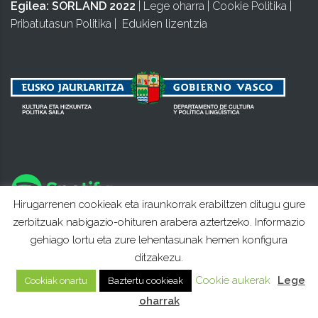
Egilea:
SORLAND 2022
|
Lege oharra
|
Cookie Politika
|
Pribatutasun Politika
|
Edukien lizentzia
Hirugarrenen cookieak eta iraunkorrak erabiltzen ditugu gure
zerbitzuak nabigazio-ohituren arabera aztertzeko. Informazio
gehiago lortu eta zure lehentasunak hemen konfigura
ditzakezu.
Cookie aukerak
Lege
Cookiak onartu
Baztertu cookieak
oharrak