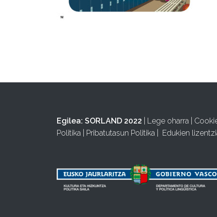
Egilea:
SORLAND 2022
|
Lege oharra
|
Cooki
Politika
|
Pribatutasun Politika
|
Edukien lizentzi