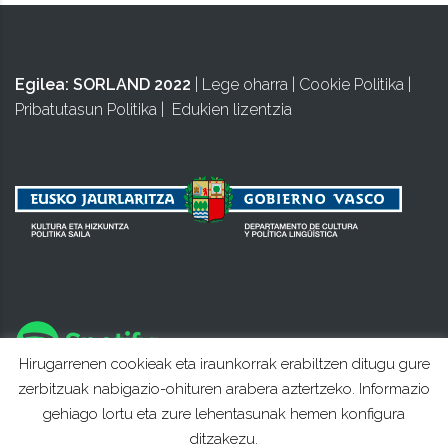
Egilea:
SORLAND 2022
|
Lege oharra
|
Cookie Politika
|
Pribatutasun Politika
|
Edukien lizentzia
Hirugarrenen cookieak eta iraunkorrak erabiltzen ditugu gure
zerbitzuak nabigazio-ohituren arabera aztertzeko. Informazio
gehiago lortu eta zure lehentasunak hemen konfigura
ditzakezu.