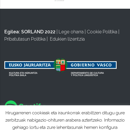
Egilea:
SORLAND 2022
|
Lege oharra
|
Cookie Politika
|
Pribatutasun Politika
|
Edukien lizentzia
Hirugarrenen cookieak eta iraunkorrak erabiltzen ditugu gure
zerbitzuak nabigazio-ohituren arabera aztertzeko. Informazio
gehiago lortu eta zure lehentasunak hemen konfigura