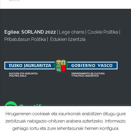
Egilea:
SORLAND 2022
|
Lege oharra
|
Cookie Politika
|
Pribatutasun Politika
|
Edukien lizentzia
Hirugarrenen cookieak eta iraunkorrak erabiltzen ditugu gure
zerbitzuak nabigazio-ohituren arabera aztertzeko. Informazio
gehiago lortu eta zure lehentasunak hemen konfigura