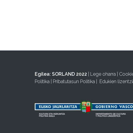
Egilea:
SORLAND 2022
|
Lege oharra
|
Cooki
Politika
|
Pribatutasun Politika
|
Edukien lizentzi