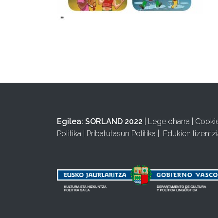
Egilea:
SORLAND 2022
|
Lege oharra
|
Cooki
Politika
|
Pribatutasun Politika
|
Edukien lizentzi