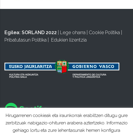
Egilea:
SORLAND 2022
|
Lege oharra
|
Cookie Politika
|
Pribatutasun Politika
|
Edukien lizentzia
Hirugarrenen cookieak eta iraunkorrak erabiltzen ditugu gure
zerbitzuak nabigazio-ohituren arabera aztertzeko. Informazio
gehiago lortu eta zure lehentasunak hemen konfigura