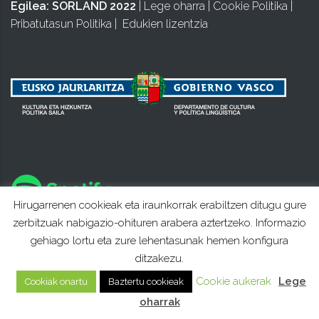
Egilea:
SORLAND 2022
|
Lege oharra
|
Cookie Politika
|
Pribatutasun Politika
|
Edukien lizentzia
Hirugarrenen cookieak eta iraunkorrak erabiltzen ditugu gure
zerbitzuak nabigazio-ohituren arabera aztertzeko. Informazio
gehiago lortu eta zure lehentasunak hemen konfigura
ditzakezu.
Cookie aukerak
Lege
Cookiak onartu
Baztertu cookieak
oharrak