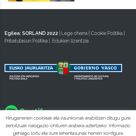
Egilea:
SORLAND 2022
|
Lege oharra
|
Cookie Politika
|
Pribatutasun Politika
|
Edukien lizentzia
Hirugarrenen cookieak eta iraunkorrak erabiltzen ditugu gure
zerbitzuak nabigazio-ohituren arabera aztertzeko. Informazio
gehiago lortu eta zure lehentasunak hemen konfigura