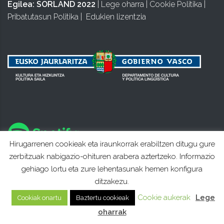
Egilea:
SORLAND 2022
|
Lege oharra
|
Cookie Politika
|
Pribatutasun Politika
|
Edukien lizentzia
Hirugarrenen cookieak eta iraunkorrak erabiltzen ditugu gure
zerbitzuak nabigazio-ohituren arabera aztertzeko. Informazio
gehiago lortu eta zure lehentasunak hemen konfigura
ditzakezu.
Cookie aukerak
Lege
Cookiak onartu
Baztertu cookieak
oharrak