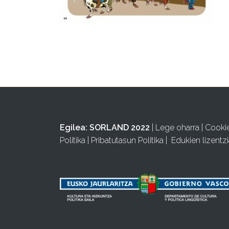
Egilea:
SORLAND 2022
|
Lege oharra
|
Cooki
Politika
|
Pribatutasun Politika
|
Edukien lizentzi