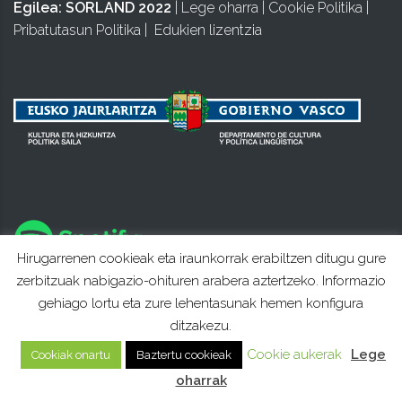
Egilea:
SORLAND 2022
|
Lege oharra
|
Cookie Politika
|
Pribatutasun Politika
|
Edukien lizentzia
Hirugarrenen cookieak eta iraunkorrak erabiltzen ditugu gure
zerbitzuak nabigazio-ohituren arabera aztertzeko. Informazio
gehiago lortu eta zure lehentasunak hemen konfigura
ditzakezu.
Cookie aukerak
Lege
Cookiak onartu
Baztertu cookieak
oharrak