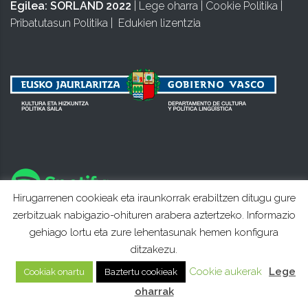
Egilea:
SORLAND 2022
|
Lege oharra
|
Cookie Politika
|
Pribatutasun Politika
|
Edukien lizentzia
Hirugarrenen cookieak eta iraunkorrak erabiltzen ditugu gure
zerbitzuak nabigazio-ohituren arabera aztertzeko. Informazio
gehiago lortu eta zure lehentasunak hemen konfigura
ditzakezu.
Cookie aukerak
Lege
Cookiak onartu
Baztertu cookieak
oharrak