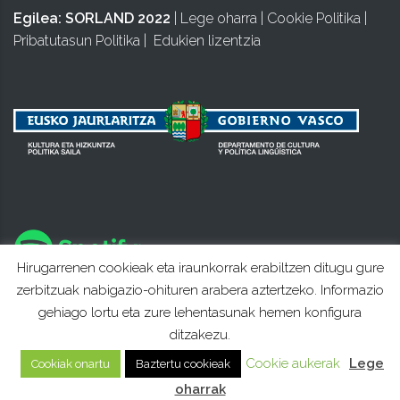
Egilea:
SORLAND 2022
|
Lege oharra
|
Cookie Politika
|
Pribatutasun Politika
|
Edukien lizentzia
Hirugarrenen cookieak eta iraunkorrak erabiltzen ditugu gure
zerbitzuak nabigazio-ohituren arabera aztertzeko. Informazio
gehiago lortu eta zure lehentasunak hemen konfigura
ditzakezu.
Cookie aukerak
Lege
Cookiak onartu
Baztertu cookieak
oharrak