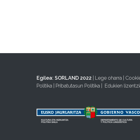
Egilea:
SORLAND 2022
|
Lege oharra
|
Cooki
Politika
|
Pribatutasun Politika
|
Edukien lizentzi