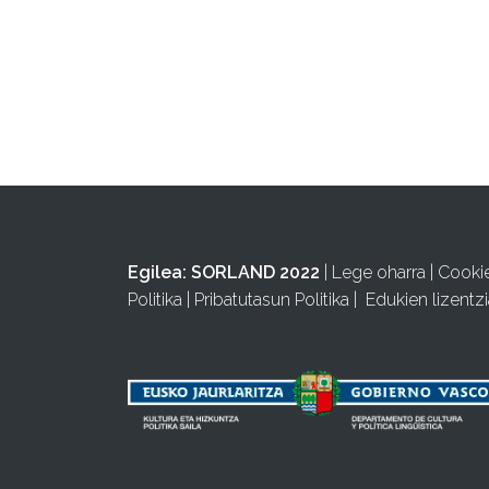
Egilea:
SORLAND 2022
|
Lege oharra
|
Cooki
Politika
|
Pribatutasun Politika
|
Edukien lizentzi