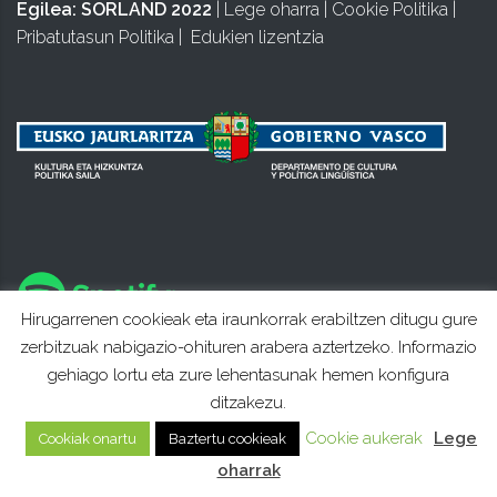
Egilea:
SORLAND 2022
|
Lege oharra
|
Cookie Politika
|
Pribatutasun Politika
|
Edukien lizentzia
Hirugarrenen cookieak eta iraunkorrak erabiltzen ditugu gure
zerbitzuak nabigazio-ohituren arabera aztertzeko. Informazio
gehiago lortu eta zure lehentasunak hemen konfigura
ditzakezu.
Cookie aukerak
Lege
Cookiak onartu
Baztertu cookieak
oharrak