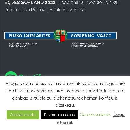
Egilea:
SORLAND 2022
|
Lege oharra
|
Cookie Politika
|
Pribatutasun Politika
|
Edukien lizentzia
Hirugarrenen cookieak eta iraunkorrak erabiltzen ditugu gure
zerbitzuak nabigazio-ohituren arabera aztertzeko. Informazio
gehiago lortu eta zure lehentasunak hemen konfigura
ditzakezu.
Cookie aukerak
Lege
Cookiak onartu
Baztertu cookieak
oharrak