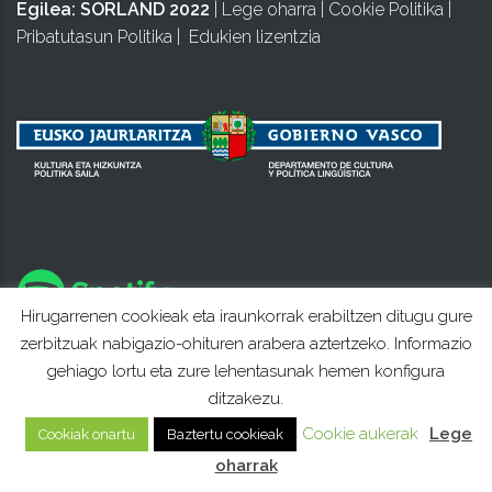
Egilea:
SORLAND 2022
|
Lege oharra
|
Cookie Politika
|
Pribatutasun Politika
|
Edukien lizentzia
Hirugarrenen cookieak eta iraunkorrak erabiltzen ditugu gure
zerbitzuak nabigazio-ohituren arabera aztertzeko. Informazio
gehiago lortu eta zure lehentasunak hemen konfigura
ditzakezu.
Cookie aukerak
Lege
Cookiak onartu
Baztertu cookieak
oharrak