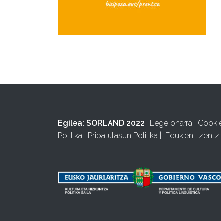
Egilea:
SORLAND 2022
|
Lege oharra
|
Cooki
Politika
|
Pribatutasun Politika
|
Edukien lizentzi