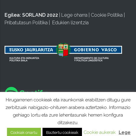
Egilea:
SORLAND 2022
|
Lege oharra
|
Cookie Politika
|
Pribatutasun Politika
|
Edukien lizentzia
Hirugarrenen cookieak eta iraunkorrak erabiltzen ditugu gure
zerbitzuak nabigazio-ohituren arabera aztertzeko. Informazio
gehiago lortu eta zure lehentasunak hemen konfigura
ditzakezu.
Cookie aukerak
Lege
Cookiak onartu
Baztertu cookieak